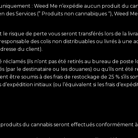
s uniquement : Weed Me n’expédie aucun produit du canna
 des Services (” Produits non cannabiques “), Weed Me 
 le risque de perte vous seront transférés lors de la livr
ponsable des colis non distribuables ou livrés à une adr
dresse du client).
 réclamés (ils n’ont pas été retirés au bureau de poste l
és (par le destinataire ou les douanes) ou qu’ils ont été
vent être soumis à des frais de restockage de 25 % s’ils 
’expédition initiaux (ou l’équivalent si les frais d’expédi
oduits du cannabis seront effectués conformément à la L